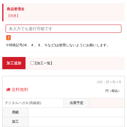
商品管理名
【任意】
※特殊記号(＠、＃、＄、％など)は使用しないようにお願いします。
加工追加
【加工一覧】
0
0
0
小計：(
+
) ×
送料無料
円（税込）
デジタルハガキ(高級紙)
出荷予定
用紙
加工