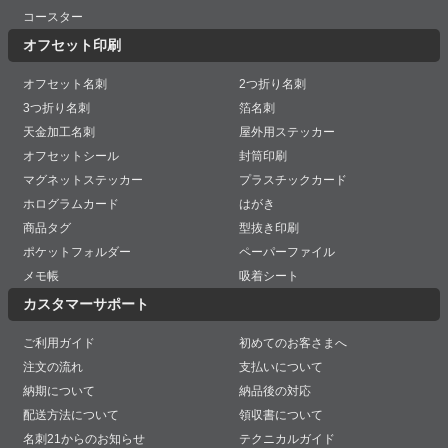
コースター
オフセット印刷
オフセット名刺
2つ折り名刺
3つ折り名刺
箔名刺
天金加工名刺
屋外用ステッカー
オフセットシール
封筒印刷
マグネットステッカー
プラスチックカード
ホログラムカード
はがき
商品タグ
型抜き印刷
ポケットフォルダー
ペーパーファイル
メモ帳
吸着シート
カスタマーサポート
ご利用ガイド
初めてのお客さまへ
注文の流れ
支払いについて
納期について
納品後の対応
配送方法について
領収書について
名刺21からのお知らせ
テクニカルガイド