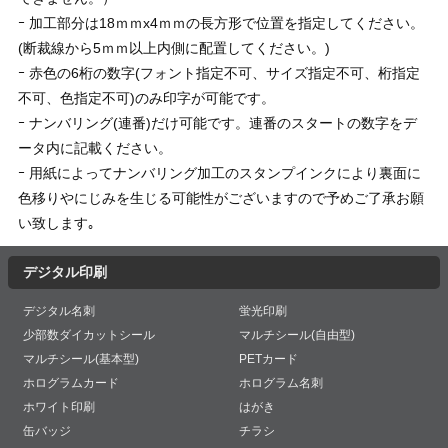
ｰ 加工部分は18ｍｍx4ｍｍの長方形で位置を指定してください。
(断裁線から5ｍｍ以上内側に配置してください。)
ｰ 赤色の6桁の数字(フォント指定不可、サイズ指定不可、桁指定
不可、色指定不可)のみ印字が可能です。
ｰ ナンバリング(連番)だけ可能です。連番のスタートの数字をデ
ータ内に記載ください。
ｰ 用紙によってナンバリング加工のスタンプインクにより裏面に
色移りやにじみを生じる可能性がございますので予めご了承お願
い致します｡
デジタル印刷
デジタル名刺
蛍光印刷
少部数ダイカットシール
マルチシール(自由型)
マルチシール(基本型)
PETカード
ホログラムカード
ホログラム名刺
ホワイト印刷
はがき
缶バッジ
チラシ