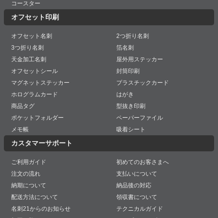
コースター
オフセット印刷
オフセット名刺
2つ折り名刺
3つ折り名刺
箔名刺
天金加工名刺
屋外用ステッカー
オフセットシール
封筒印刷
マグネットステッカー
プラスチックカード
ホログラムカード
はがき
商品タグ
型抜き印刷
ポケットフォルダー
ペーパーファイル
メモ帳
吸着シート
カスタマーサポート
ご利用ガイド
初めてのお客さまへ
注文の流れ
支払いについて
納期について
納品後の対応
配送方法について
領収書について
名刺21からのお知らせ
テクニカルガイド