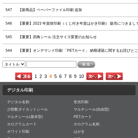
547
【新商品】ペーパーファイル印刷 追加
546
【重要】2023 年賀状印刷（くじ付き年賀はがき印刷） 販売につきまし
545
【重要】四角シール 注文サイズ変更のお知らせ
544
【重要】オンデマンド印刷 「PETカード」 納期遅延に関するお詫びと
<
1
2
3
4
5
6
7
8
9
10
>
>>
デジタル印刷
デジタル名刺
蛍光印刷
少部数ダイカットシール
マルチシール(自由型)
マルチシール(基本型)
PETカード
ホログラムカード
ホログラム名刺
ホワイト印刷
はがき