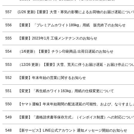
557
(1/26 更新)【重要】大雪・寒気の影響によるお荷物のお届け遅延につい
556
【重要】 「プレミアムホワイト189kg」用紙 販売終了のお知らせ
555
【重要】2023年1月 工場メンテナンスのお知らせ
554
（1/6更新）【重要】チラシ印刷商品 出荷日遅延のお知らせ
553
（12/26 更新）【重要】大雪、荒天に伴うお届け遅延・お届け停止につ
552
【重要】年末年始の営業に関するお知らせ
551
【変更】「再生紙ホワイト163kg」用紙の仕様変更について
550
【ヤマト運輸】年末年始期間の配送遅延の可能性、および、なりすまし
549
【重要】「適格請求書等保存方式」（インボイス制度）への対応につい
548
【新サービス】LINE公式アカウント 通知メッセージ開始のお知らせ