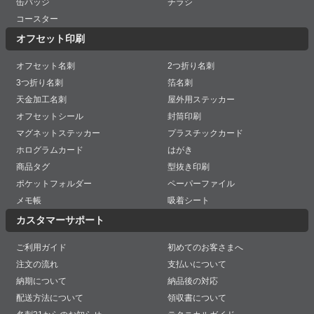
缶バッジ
チラシ
コースター
オフセット印刷
オフセット名刺
2つ折り名刺
3つ折り名刺
箔名刺
天金加工名刺
屋外用ステッカー
オフセットシール
封筒印刷
マグネットステッカー
プラスチックカード
ホログラムカード
はがき
商品タグ
型抜き印刷
ポケットフォルダー
ペーパーファイル
メモ帳
吸着シート
カスタマーサポート
ご利用ガイド
初めてのお客さまへ
注文の流れ
支払いについて
納期について
納品後の対応
配送方法について
領収書について