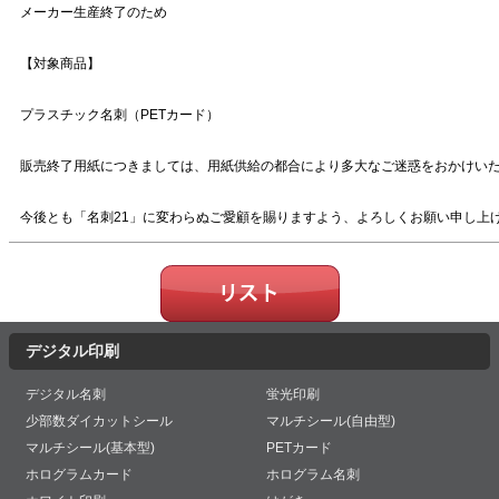
メーカー生産終了のため
【対象商品】
プラスチック名刺（PETカード）
販売終了用紙につきましては、用紙供給の都合により多大なご迷惑をおかけい
今後とも「名刺21」に変わらぬご愛顧を賜りますよう、よろしくお願い申し上
デジタル印刷
デジタル名刺
蛍光印刷
少部数ダイカットシール
マルチシール(自由型)
マルチシール(基本型)
PETカード
ホログラムカード
ホログラム名刺