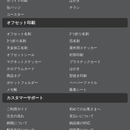
ホワイト印刷
はがき
缶バッジ
チラシ
コースター
オフセット印刷
オフセット名刺
2つ折り名刺
3つ折り名刺
箔名刺
天金加工名刺
屋外用ステッカー
オフセットシール
封筒印刷
マグネットステッカー
プラスチックカード
ホログラムカード
はがき
商品タグ
型抜き印刷
ポケットフォルダー
ペーパーファイル
メモ帳
吸着シート
カスタマーサポート
ご利用ガイド
初めてのお客さまへ
注文の流れ
支払いについて
納期について
納品後の対応