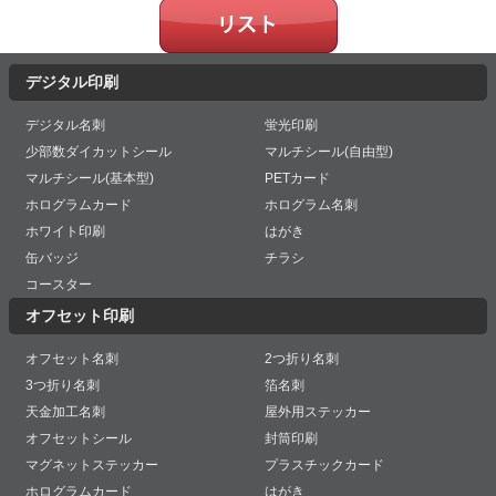
デジタル印刷
デジタル名刺
蛍光印刷
少部数ダイカットシール
マルチシール(自由型)
マルチシール(基本型)
PETカード
ホログラムカード
ホログラム名刺
ホワイト印刷
はがき
缶バッジ
チラシ
コースター
オフセット印刷
オフセット名刺
2つ折り名刺
3つ折り名刺
箔名刺
天金加工名刺
屋外用ステッカー
オフセットシール
封筒印刷
マグネットステッカー
プラスチックカード
ホログラムカード
はがき