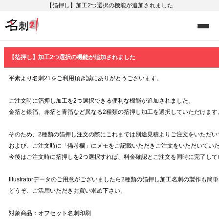
【箔押し】加工2つ選択の機能が追加されました
【箔押し】加工2つ選択の機能が追加されました
平素より名刺21をご利用頂き誠にありがとうございます。
ご注文時に箔押し加工を2つ選択できる便利な機能が追加されました。
金箔と銀箔、赤箔と青箔など異なる2種類の箔押し加工を選択していただけます
そのため、2種類の箔押し注文の際にこれまでは別途見積よりご注文をいただい
および、ご注文時に「備考欄」にメモをご記載いただきご注文をいただいていた
今後はご注文時に箔押しを2つ選択すれば、料金確認とご注文を同時に完了して
Illustratorデータのご用意がございましたら2種類の箔押し加工名刺の製作も簡
どうぞ、ご活用いただきお買い求め下さい。
対象商品：オフセット名刺印刷