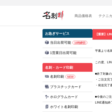
商品価格表
テクニ
お急ぎサービス
【重要】LI
当日出荷可能
16時締切
平素より名
1営業日出荷可能
この度、LI
名刺・カード印刷
■終了対象の
名刺印刷
NEW
・ご注文完
・発送完了
プラスチックカード
ホログラムカード
■今後のご
LINE通知
ホワイト名刺印刷