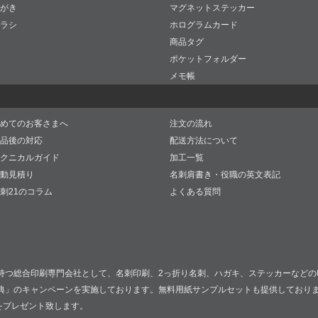
がき
マグネットステッカー
ラシ
ホログラムカード
商品タグ
ポケットフォルダー
メモ帳
めてのお客さまへ
注文の流れ
品後の対応
配送方法について
クニカルガイド
加工一覧
動見積り
名刺肩書き・役職の英文表記
刺21のコラム
よくある質問
持つ総合印刷専門会社として、名刺印刷、2っ折り名刺、ハガキ、ステッカーなどの
典」のキャンペーンを実施しております。無料用紙サンプルセットも提供しており
をプレゼント致します。