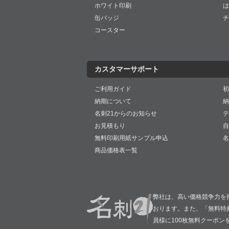
ホワイト印刷
は
缶バッジ
チ
コースター
カスタマーサポート
ご利用ガイド
初
納期について
納
名刺21からのお知らせ
テ
お見積もり
自
無料印刷用紙サンプル申込
名
商品価格表一覧
弊社は、高い価格競争力を
おります。また、「無料特
員様に100枚無料クーポン