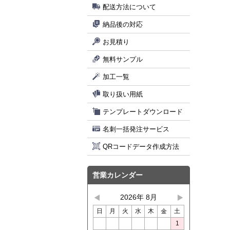
配送方法について
納品後の対応
お見積り
無料サンプル
加工一覧
取り扱い用紙
テンプレートダウンロード
名刺一括発注サービス
QRコードデータ作成方法
営業カレンダー
2026年 8月
日
月
火
水
木
金
土
1