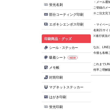
・メール通
蛍光名刺
ご登録のメ
※ご注文完
部分コーティング印刷
エポキシエンボス印刷
・マイペー
名刺21サ
※進行状況
印刷商品・グッズ
なお、LIN
シール・ステッカー
今後も各種
吸着シート
NEW
これまでL
メモ帳
何卒ご理解
封筒印刷
マグネットステッカー
はがき印刷
蛍光印刷