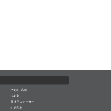
2つ折り名刺
箔名刺
屋外用ステッカー
封筒印刷