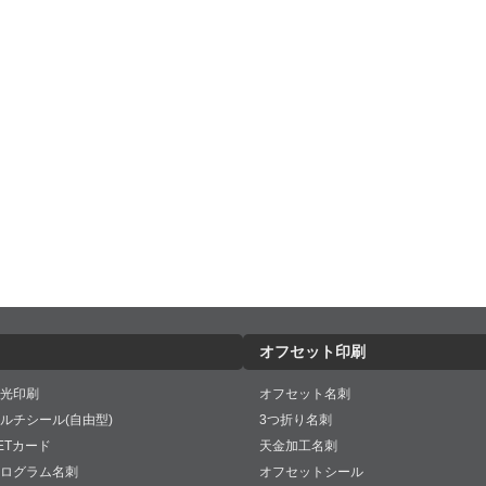
オフセット印刷
光印刷
オフセット名刺
ルチシール(自由型)
3つ折り名刺
ETカード
天金加工名刺
ログラム名刺
オフセットシール