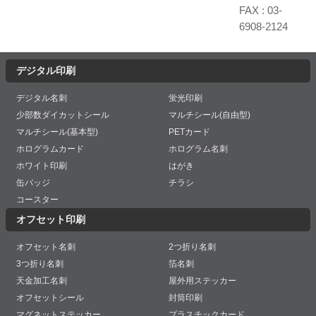
FAX : 03-
6908-2124
デジタル印刷
デジタル名刺
蛍光印刷
少部数ダイカットシール
マルチシール(自由型)
マルチシール(基本型)
PETカード
ホログラムカード
ホログラム名刺
ホワイト印刷
はがき
缶バッジ
チラシ
コースター
オフセット印刷
オフセット名刺
2つ折り名刺
3つ折り名刺
箔名刺
天金加工名刺
屋外用ステッカー
オフセットシール
封筒印刷
マグネットステッカー
プラスチックカード